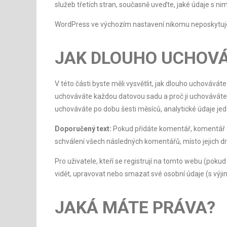
služeb třetích stran, současně uveďte, jaké údaje s nim
WordPress ve výchozím nastavení nikomu neposkytuje
JAK DLOUHO UCHOV
V této části byste měli vysvětlit, jak dlouho uchová
uchováváte každou datovou sadu a proč ji uchováváte
uchováváte po dobu šesti měsíců, analytické údaje je
Doporučený text:
Pokud přidáte komentář, komentář 
schválení všech následných komentářů, místo jejich d
Pro uživatele, kteří se registrují na tomto webu (poku
vidět, upravovat nebo smazat své osobní údaje (s výj
JAKÁ MÁTE PRÁVA?