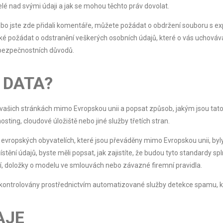
telé nad svými údaji a jak se mohou těchto práv dovolat.
o jste zde přidali komentáře, můžete požádat o obdržení souboru s ex
také požádat o odstranění veškerých osobních údajů, které o vás uchov
 bezpečnostních důvodů.
 DATA?
 o vašich stránkách mimo Evropskou unii a popsat způsob, jakým jsou t
ing, cloudové úložiště nebo jiné služby třetích stran.
 evropských obyvatelích, které jsou převáděny mimo Evropskou unii, by
tění údajů, byste měli popsat, jak zajistíte, že budou tyto standardy s
mí, doložky o modelu ve smlouvách nebo závazné firemní pravidla.
ontrolovány prostřednictvím automatizované služby detekce spamu, kt
AJE