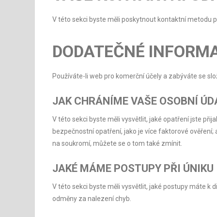
V této sekci byste měli poskytnout kontaktní metodu pr
DODATEČNÉ INFORM
Používáte-li web pro komerční účely a zabýváte se sl
JAK CHRÁNÍME VAŠE OSOBNÍ ÚD
V této sekci byste měli vysvětlit, jaké opatření jste př
bezpečnostní opatření, jako je více faktorové ověření;
na soukromí, můžete se o tom také zmínit.
JAKÉ MÁME POSTUPY PŘI ÚNIKU
V této sekci byste měli vysvětlit, jaké postupy máte k 
odměny za nalezení chyb.