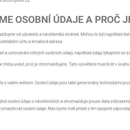
w.dvcomputer.cz.
ME OSOBNÍ ÚDAJE A PROČ 
mažďujete od uživatelů a návštěvníků stránek. Mohou to být například da
ivatelském účtu a emailová adresa.
 a uchovávání citlivých osobních údajů, například údajů týkajících se zd
e třeba uvést, proč je shromažďujete. Tato vysvětlení musí brát v úva
ele s vaším webem. Osobní údaje jsou také generovány technickými proc
.
 osobní údaje o návštěvnících a shromažďuje pouze data zobrazená na
omažďovat osobní údaje. Níže byste měli přidat s tím spojené odpovídaj