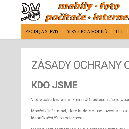
PRODEJ A SERVIS
SERVIS PC A MOBILŮ
EET
ZÁSADY OCHRANY 
KDO JSME
V této sekci byste měli zmínit URL adresu vašeho webu
Množství informací, které budete muset uvést, se bude
identifikační číslo společnosti.