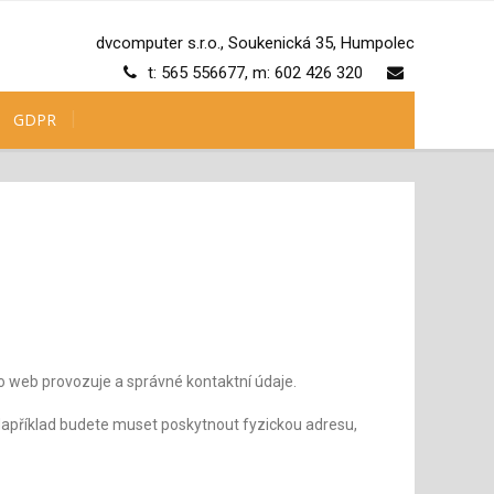
dvcomputer s.r.o., Soukenická 35, Humpolec
t: 565 556677, m: 602 426 320
GDPR
to web provozuje a správné kontaktní údaje.
 Například budete muset poskytnout fyzickou adresu,