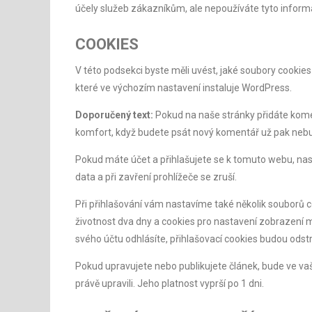
účely služeb zákazníkům, ale nepoužíváte tyto infor
COOKIES
V této podsekci byste měli uvést, jaké soubory cookies 
které ve výchozím nastavení instaluje WordPress.
Doporučený text:
Pokud na naše stránky přidáte kome
komfort, když budete psát nový komentář už pak nebud
Pokud máte účet a přihlašujete se k tomuto webu, nas
data a při zavření prohlížeče se zruší.
Při přihlašování vám nastavíme také několik souborů c
životnost dva dny a cookies pro nastavení zobrazení m
svého účtu odhlásíte, přihlašovací cookies budou odst
Pokud upravujete nebo publikujete článek, bude ve vaš
právě upravili. Jeho platnost vyprší po 1 dni.