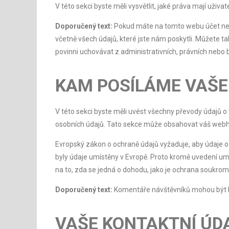
V této sekci byste měli vysvětlit, jaké práva mají uživa
Doporučený text:
Pokud máte na tomto webu účet neb
včetně všech údajů, které jste nám poskytli. Můžete 
povinni uchovávat z administrativních, právních nebo
KAM POSÍLÁME VAŠE
V této sekci byste měli uvést všechny převody údajů
osobních údajů. Tato sekce může obsahovat váš webhost
Evropský zákon o ochraně údajů vyžaduje, aby údaje o
byly údaje umístěny v Evropě. Proto kromě uvedení umís
na to, zda se jedná o dohodu, jako je ochrana soukro
Doporučený text:
Komentáře návštěvníků mohou být k
VAŠE KONTAKTNÍ ÚD