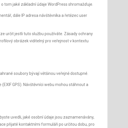
i o tom jaké základní údaje WordPress shromažďuje.
entář, dále IP adresa návštěvníka a řetězec user
 určit jestli tuto službu používáte. Zásady ochrany
ofilový obrázek viditelný pro veřejnost v kontextu
nahrané soubory bývají většinou veřejně dostupné.
ze (EXIF GPS). Návštěvníci webu mohou stáhnout a
abyste uvedli, jaké osobní údaje jsou zaznamenávány,
e přijaté kontaktními formuláři po určitou dobu, pro