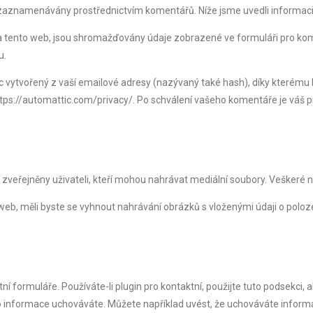
ou zaznamenávány prostřednictvím komentářů. Níže jsme uvedli informac
na tento web, jsou shromažďovány údaje zobrazené ve formuláři pro kom
u.
ytvořený z vaší emailové adresy (nazývaný také hash), díky kterému lze
ttps://automattic.com/privacy/. Po schválení vašeho komentáře je váš pr
 zveřejněny uživateli, kteří mohou nahrávat mediální soubory. Veškeré 
eb, měli byste se vyhnout nahrávání obrázků s vloženými údaji o polo
formuláře. Používáte-li plugin pro kontaktní, použijte tuto podsekci, 
o informace uchováváte. Můžete například uvést, že uchováváte informac