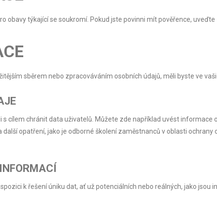
o obavy týkající se soukromí. Pokud jste povinni mít pověřence, uveďte 
ACE
ožitějším sběrem nebo zpracováváním osobních údajů, měli byste ve vaši
AJE
ijali s cílem chránit data uživatelů. Můžete zde například uvést informace 
 a další opatření, jako je odborné školení zaměstnanců v oblasti ochran
 INFORMACÍ
dispozici k řešení úniku dat, ať už potenciálních nebo reálných, jako jso