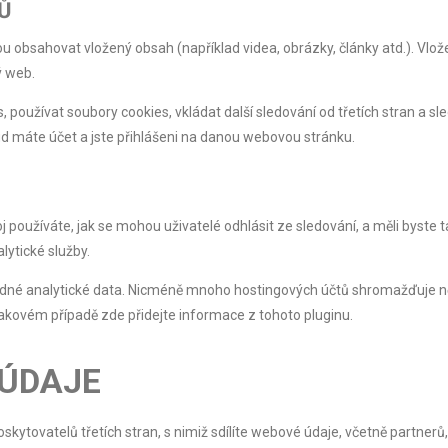
Ů
u obsahovat vložený obsah (například videa, obrázky, články atd.). Vlo
ý web.
oužívat soubory cookies, vkládat další sledování od třetích stran a sl
d máte účet a jste přihlášeni na danou webovou stránku.
roj používáte, jak se mohou uživatelé odhlásit ze sledování, a měli bys
ytické služby.
é analytické data. Nicméně mnoho hostingových účtů shromažďuje něk
takovém případě zde přidejte informace z tohoto pluginu.
 ÚDAJE
kytovatelů třetích stran, s nimiž sdílíte webové údaje, včetně partnerů