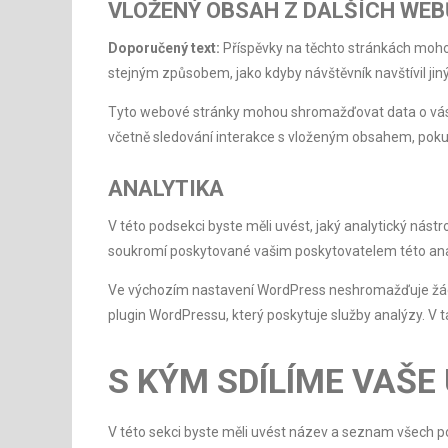
VLOŽENÝ OBSAH Z DALŠÍCH WEB
Doporučený text:
Příspěvky na těchto stránkách moho
stejným způsobem, jako kdyby návštěvník navštívil jin
Tyto webové stránky mohou shromažďovat data o vás, p
včetně sledování interakce s vloženým obsahem, poku
ANALYTIKA
V této podsekci byste měli uvést, jaký analytický nást
soukromí poskytované vašim poskytovatelem této anal
Ve výchozím nastavení WordPress neshromažďuje žádn
plugin WordPressu, který poskytuje služby analýzy. V 
S KÝM SDÍLÍME VAŠE
V této sekci byste měli uvést název a seznam všech pos