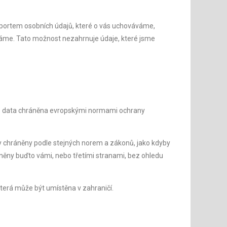
portem osobních údajů, které o vás uchováváme,
áváme. Tato možnost nezahrnuje údaje, které jsme
ato data chráněna evropskými normami ochrany
ly chráněny podle stejných norem a zákonů, jako kdyby
plněny buďto vámi, nebo třetími stranami, bez ohledu
erá může být umístěna v zahraničí.