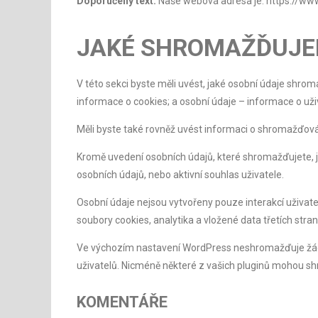
Doporučený text:
Naše webová adresa je: https://ww
JAKÉ SHROMAŽĎUJE
V této sekci byste měli uvést, jaké osobní údaje shro
informace o cookies; a osobní údaje – informace o už
Měli byste také rovněž uvést informaci o shromažďování
Kromě uvedení osobních údajů, které shromažďujete, j
osobních údajů, nebo aktivní souhlas uživatele.
Osobní údaje nejsou vytvořeny pouze interakcí uživat
soubory cookies, analytika a vložené data třetích stran
Ve výchozím nastavení WordPress neshromažďuje žádné
uživatelů. Nicméně některé z vašich pluginů mohou shr
KOMENTÁŘE