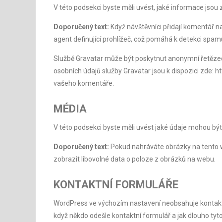
V této podsekci byste měli uvést, jaké informace js
Doporučený text:
Když návštěvníci přidají komentář 
agent definující prohlížeč, což pomáhá k detekci spam
Službě Gravatar může být poskytnut anonymní řetězec v
osobních údajů služby Gravatar jsou k dispozici zde: h
vašeho komentáře.
MÉDIA
V této podsekci byste měli uvést jaké údaje mohou být
Doporučený text:
Pokud nahráváte obrázky na tento w
zobrazit libovolné data o poloze z obrázků na webu.
KONTAKTNÍ FORMULÁŘE
WordPress ve výchozím nastavení neobsahuje kontaktní 
když někdo odešle kontaktní formulář a jak dlouho tyt