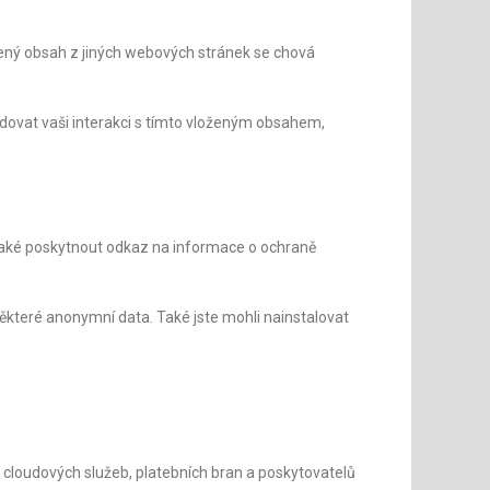
žený obsah z jiných webových stránek se chová
edovat vaši interakci s tímto vloženým obsahem,
te také poskytnout odkaz na informace o ochraně
teré anonymní data. Také jste mohli nainstalovat
, cloudových služeb, platebních bran a poskytovatelů