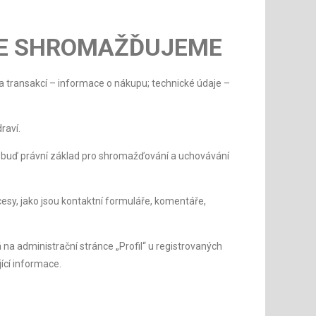
JE SHROMAŽĎUJEME
ta transakcí – informace o nákupu; technické údaje –
raví.
hu buď právní základ pro shromažďování a uchovávání
esy, jako jsou kontaktní formuláře, komentáře,
 administrační stránce „Profil“ u registrovaných
ící informace.