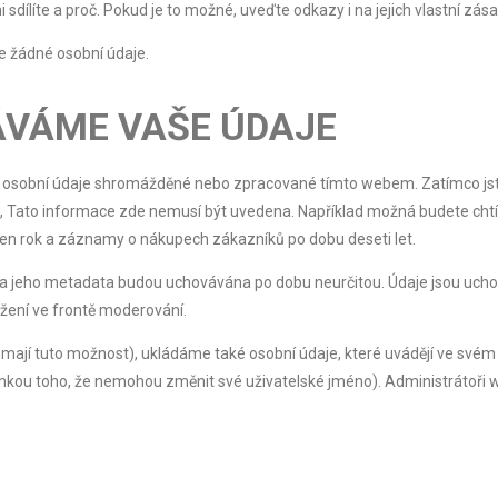
i sdílíte a proč. Pokud je to možné, uveďte odkazy i na jejich vlastní zá
 žádné osobní údaje.
ÁVÁME VAŠE ÚDAJE
váte osobní údaje shromážděné nebo zpracované tímto webem. Zatímco jst
, Tato informace zde nemusí být uvedena. Například možná budete chtí
den rok a záznamy o nákupech zákazníků po dobu deseti let.
a jeho metadata budou uchovávána po dobu neurčitou. Údaje jsou uch
ržení ve frontě moderování.
d mají tuto možnost), ukládáme také osobní údaje, které uvádějí ve svém
imkou toho, že nemohou změnit své uživatelské jméno). Administrátoři