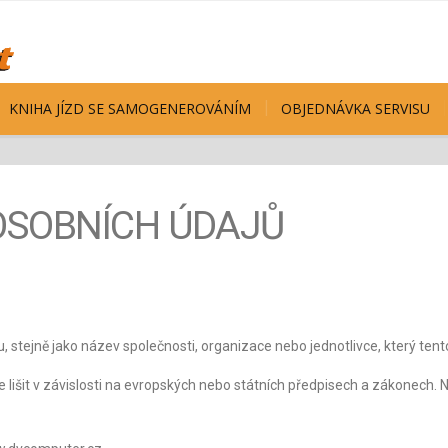
KNIHA JÍZD SE SAMOGENEROVÁNÍM
OBJEDNÁVKA SERVISU
OSOBNÍCH ÚDAJŮ
, stejně jako název společnosti, organizace nebo jednotlivce, který ten
 lišit v závislosti na evropských nebo státních předpisech a zákonech.