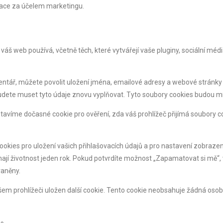
mace za účelem marketingu.
váš web používá, včetně těch, které vytvářejí vaše pluginy, sociální méd
ntář, můžete povolit uložení jména, emailové adresy a webové stránky
ete muset tyto údaje znovu vyplňovat. Tyto soubory cookies budou mít
tavíme dočasné cookie pro ověření, zda váš prohlížeč přijímá soubory 
ookies pro uložení vašich přihlašovacích údajů a pro nastavení zobrazen
ají životnost jeden rok. Pokud potvrdíte možnost „Zapamatovat si mě“, 
raněny.
em prohlížeči uložen další cookie. Tento cookie neobsahuje žádná osobn