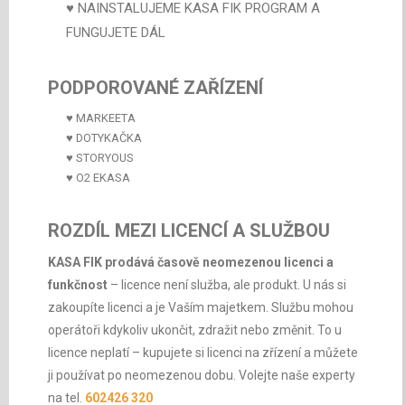
♥ NAINSTALUJEME KASA FIK PROGRAM A
FUNGUJETE DÁL
PODPOROVANÉ ZAŘÍZENÍ
♥ MARKEETA
♥ DOTYKAČKA
♥ STORYOUS
♥ O2 EKASA
ROZDÍL MEZI LICENCÍ A SLUŽBOU
KASA FIK prodává časově neomezenou licenci a
funkčnost
– licence není služba, ale produkt. U nás si
zakoupíte licenci a je Vaším majetkem. Službu mohou
operátoři kdykoliv ukončit, zdražit nebo změnit. To u
licence neplatí – kupujete si licenci na zřízení a můžete
ji používat po neomezenou dobu. Volejte naše experty
na tel.
602426 320