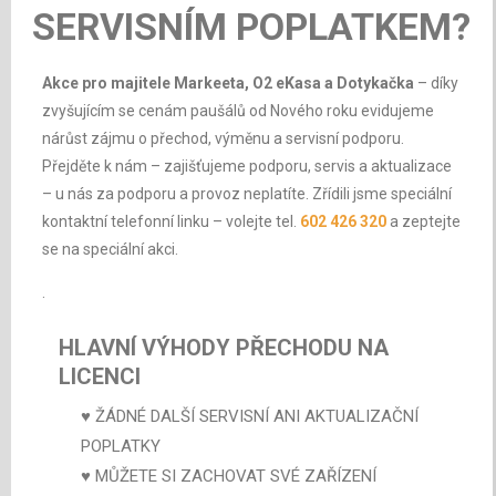
SERVISNÍM POPLATKEM?
Akce pro majitele Markeeta, O2 eKasa a Dotykačka
– díky
zvyšujícím se cenám paušálů od Nového roku evidujeme
nárůst zájmu o přechod, výměnu a servisní podporu.
Přejděte k nám – zajišťujeme podporu, servis a aktualizace
– u nás za podporu a provoz neplatíte. Zřídili jsme speciální
kontaktní telefonní linku – volejte tel.
602 426 320
a zeptejte
se na speciální akci.
.
HLAVNÍ VÝHODY PŘECHODU NA
LICENCI
♥ ŽÁDNÉ DALŠÍ SERVISNÍ ANI AKTUALIZAČNÍ
POPLATKY
♥ MŮŽETE SI ZACHOVAT SVÉ ZAŘÍZENÍ